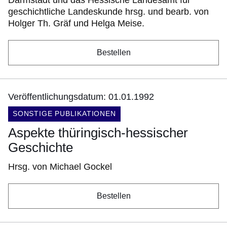
Darmstadt und das Hessische Landesamt für
geschichtliche Landeskunde hrsg. und bearb. von
Holger Th. Gräf und Helga Meise.
Bestellen
Veröffentlichungsdatum: 01.01.1992
DOKUMENTENART:
SONSTIGE PUBLIKATIONEN
Aspekte thüringisch-hessischer
Geschichte
Hrsg. von Michael Gockel
Bestellen