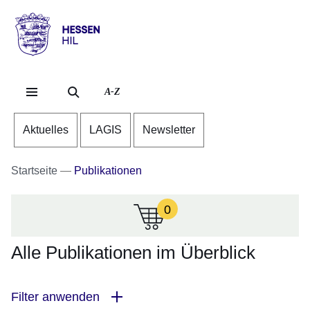
Direkt zum Kopf der Se
Direkt zum Inhalt
Direkt zum Fuß der Sei
Hessen
-
HIL
A-Z
Aktuelles
LAGIS
Newsletter
Startseite
Publikationen
0
:Zur
Zeit
sind
Alle Publikationen im Überblick
keine
Infomaterialien
in
Filter anwenden