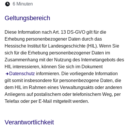
Lesedauer:
6 Minuten
Öffnet sich in einem neuen Fenster
Öffnet sich in einem neuen Fenster
Öffnet sich in einem neuen Fenste
Öffnet sich in einem neuen Fe
Öffnet sich in einem neu
Geltungsbereich
Diese Information nach Art. 13 DS-GVO gilt für die
Erhebung personenbezogener Daten durch das
Hessische Institut für Landesgeschichte (HIL). Wenn Sie
sich für die Erhebung personenbezogener Daten im
Zusammenhang mit der Nutzung des Internetangebots des
HIL interessieren, können Sie sich im Dokument
Öffnet sich in einem neuen Fenster
Datenschutz
informieren. Die vorliegende Information
gilt somit insbesondere für personenbezogene Daten, die
dem HIL im Rahmen eines Verwaltungsakts oder anderen
Anliegens auf postalischem oder telefonischem Weg, per
Telefax oder per E-Mail mitgeteilt werden.
Verantwortlichkeit