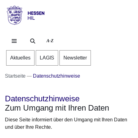
Direkt zum Kopf der Se
Direkt zum Inhalt
Direkt zum Fuß der Sei
Hessen
-
HIL
A-Z
Aktuelles
LAGIS
Newsletter
Startseite
Datenschutzhinweise
Datenschutzhinweise
Zum Umgang mit Ihren Daten
Diese Seite informiert über den Umgang mit Ihren Daten
und über Ihre Rechte.