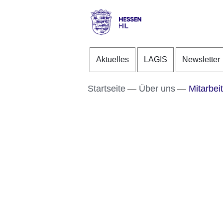
Direkt zum Kopf der S
Direkt zum Inhalt
Direkt zum Fuß der Se
Hessen
-
Aktuelles
LAGIS
Newsletter
HIL
Startseite
Über uns
Mitarbeit