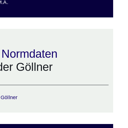
M.A.
d Normdaten
er Göllner
Göllner