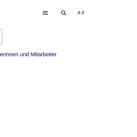
A-Z
eite
ite
erinnen und Mitarbeiter