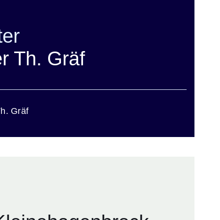
ter
er Th. Gräf
Th. Gräf