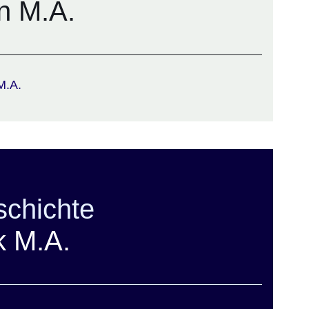
n M.A.
M.A.
chichte
k M.A.