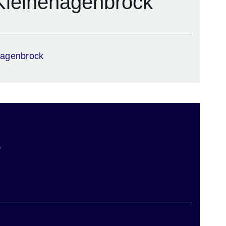
Kleinehagenbrock
hagenbrock
e