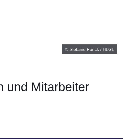
© Stefanie Funck / HLGL
n und Mitarbeiter
er
Fenster
euen Fenster
em neuen Fenster