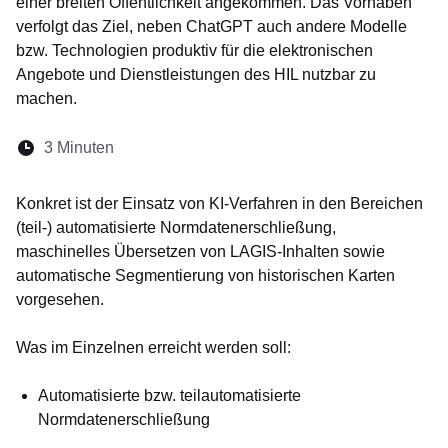
einer breiten Öffentlichkeit angekommen. Das Vorhaben
verfolgt das Ziel, neben ChatGPT auch andere Modelle
bzw. Technologien produktiv für die elektronischen
Angebote und Dienstleistungen des HIL nutzbar zu
machen.
Lesedauer:
3 Minuten
Öffnet sich in einem neuen Fenster
Öffnet sich in einem neuen Fenster
Öffnet sich in einem neuen Fenste
Öffnet sich in einem neuen Fe
Öffnet sich in einem neu
Konkret ist der Einsatz von KI-Verfahren in den Bereichen
(teil-) automatisierte Normdatenerschließung,
maschinelles Übersetzen von LAGIS-Inhalten sowie
automatische Segmentierung von historischen Karten
vorgesehen.
Was im Einzelnen erreicht werden soll:
Automatisierte bzw. teilautomatisierte
Normdatenerschließung