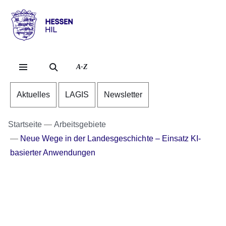
Direkt zum Kopf der Se
Direkt zum Inhalt
Direkt zum Fuß der Sei
Hessen
-
HIL
A-Z
Aktuelles
LAGIS
Newsletter
Startseite
Arbeitsgebiete
Neue Wege in der Landesgeschichte – Einsatz KI-
basierter Anwendungen