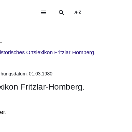
A-Z
eite
ite
istorisches Ortslexikon Fritzlar-Homberg.
ichungsdatum: 01.03.1980
exikon Fritzlar-Homberg.
er.