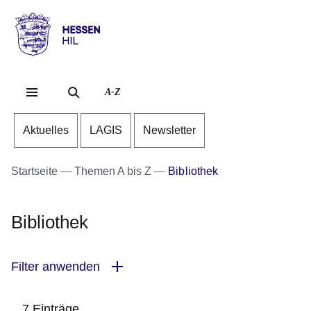
Direkt zum Kopf der Se
Direkt zum Inhalt
Direkt zum Fuß der Sei
Hessen
-
HIL
A-Z
Aktuelles
LAGIS
Newsletter
Startseite
Themen A bis Z
Bibliothek
Bibliothek
Filter anwenden
7 Einträge