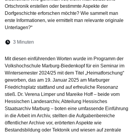
Ortschronik erstellen oder bestimmte Aspekte der
Dorfgeschichte erforschen möchte? Wie sammelt man
erste Informationen, wie ermittelt man relevante originale
Unterlagen?“
Lesedauer:
3 Minuten
Öffnet sich in einem neuen Fenster
Öffnet sich in einem neuen Fenster
Öffnet sich in einem neuen Fenste
Öffnet sich in einem neuen Fe
Öffnet sich in einem neu
Mit diesen einführenden Worten wurde im Programm der
Volkshochschule Marburg-Biedenkopf für ein Seminar im
Wintersemester 2024/25 mit dem Titel „Heimatforschung“
geworben, das am 19. Januar 2025 am Marburger
Friedrichsplatz stattfand und auf erfreuliche Resonanz
stieß. Dr. Verena Limper und Mareike Hoff – beide vom
Hessischen Landesarchiv, Abteilung Hessisches
Staatsarchiv Marburg – boten eine umfassende Einführung
in die Arbeit im Archiv, stellten die Aufgabenbereiche
öffentlicher Archive vor, erörterten Aspekte wie
Bestandsbildung oder Tektonik und wiesen auf zentrale