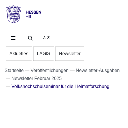
Direkt zum Kopf der Se
Direkt zum Inhalt
Direkt zum Fuß der Sei
Hessen
-
HIL
A-Z
Aktuelles
LAGIS
Newsletter
Startseite
Veröffentlichungen
Newsletter-Ausgaben
Newsletter Februar 2025
Volkshochschulseminar für die Heimatforschung