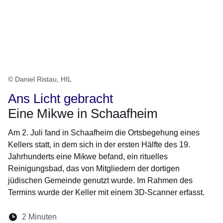
© Daniel Ristau, HIL
Ans Licht gebracht
Eine Mikwe in Schaafheim
Am 2. Juli fand in Schaafheim die Ortsbegehung eines
Kellers statt, in dem sich in der ersten Hälfte des 19.
Jahrhunderts eine Mikwe befand, ein rituelles
Reinigungsbad, das von Mitgliedern der dortigen
jüdischen Gemeinde genutzt wurde. Im Rahmen des
Termins wurde der Keller mit einem 3D-Scanner erfasst.
Lesedauer:
2 Minuten
Öffnet sich in einem neuen Fenster
Öffnet sich in einem neuen Fenster
Öffnet sich in einem neuen Fenste
Öffnet sich in einem neuen Fe
Öffnet sich in einem neu