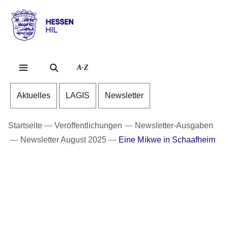
Direkt zum Kopf der Se
Direkt zum Inhalt
Direkt zum Fuß der Sei
Hessen
-
HIL
A-Z
Aktuelles
LAGIS
Newsletter
Startseite
Veröffentlichungen
Newsletter-Ausgaben
Newsletter August 2025
Eine Mikwe in Schaafheim