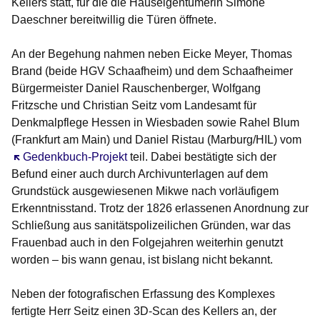
Kellers statt, für die die Hauseigentümerin Simone
Daeschner bereitwillig die Türen öffnete.
An der Begehung nahmen neben Eicke Meyer, Thomas
Brand (beide HGV Schaafheim) und dem Schaafheimer
Bürgermeister Daniel Rauschenberger, Wolfgang
Fritzsche und Christian Seitz vom Landesamt für
Denkmalpflege Hessen in Wiesbaden sowie Rahel Blum
(Frankfurt am Main) und Daniel Ristau (Marburg/HIL) vom
Öffnet sich in einem neuen Fenster
Gedenkbuch-Projekt
teil. Dabei bestätigte sich der
Befund einer auch durch Archivunterlagen auf dem
Grundstück ausgewiesenen Mikwe nach vorläufigem
Erkenntnisstand. Trotz der 1826 erlassenen Anordnung zur
Schließung aus sanitätspolizeilichen Gründen, war das
Frauenbad auch in den Folgejahren weiterhin genutzt
worden – bis wann genau, ist bislang nicht bekannt.
Neben der fotografischen Erfassung des Komplexes
fertigte Herr Seitz einen 3D-Scan des Kellers an, der